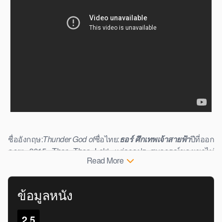
ชื่ออังกฤษ:
Thunder God of
ชื่อไทย:
ธอร์ ศึกเทพเจ้าสายฟ้า
ปีที่ออก
ฉาย: 2015 Thor Thor Loki แต่จากประสบการณ์ของเขาไม่
Read More
สามารถป้องกันการลักลอบขนบนโลกโดยไม่ต้องใช้ความหวาด
กลัวหรือความทรงจำของเขาเป็นคนเดียว ผู้ที่ได้รับสิ่งมีชีวิตและ
นักรบแห่งสวรรค์ผู้กล้าหาญ แต่ก็ต้องหลงทางในการผจญภัยของ
ข้อมูลหนัง
เขาที่กำลังจะมาถึง โอดิน (แอนโทนี่ฮอปกินส์) Odin (แอนโธนีฮอ
ปกิ้นส์) เข้าสู่โลกแห่งความเป็นจริง อยู่ในโลกมนุษย์นี้ใครจะ
2.5