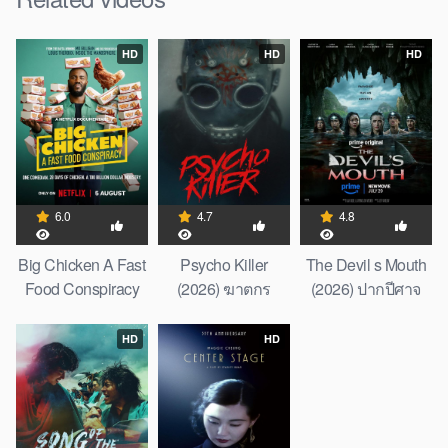
HD
HD
HD
6.0
4.7
4.8
Big Chicken A Fast
Psycho Killer
The Devil s Mouth
Food Conspiracy
(2026) ฆาตกร
(2026) ปากปีศาจ
(2026) ธุรกิจฟาร์ม
โรคจิต
ไก่ แผนสมคบคิดวง
HD
HD
การฟาสต์ฟู้ด